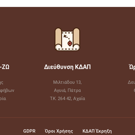
-ΖΩ
Διεύθυνση ΚΔΑΠ
Ώ
ής
Μιλτιάδου 13,
Δε
Εφήβων
Αγυιά, Πάτρα
ία.
Τ.Κ. 264 42, Αχαΐα
GDPR
Όροι Χρήσης
ΚΔΑΠ Έκρηξη