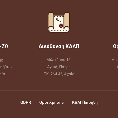
-ΖΩ
Διεύθυνση ΚΔΑΠ
Ώ
ής
Μιλτιάδου 13,
Δε
Εφήβων
Αγυιά, Πάτρα
ία.
Τ.Κ. 264 42, Αχαΐα
GDPR
Όροι Χρήσης
ΚΔΑΠ Έκρηξη