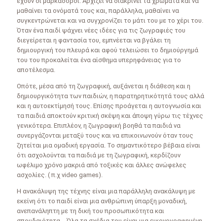
έχουν οι μαρκαδόροι. Αρχίζει να διακρίνει τα χρώματα και να
μαθαίνει τα ονόματά τους και, παράλληλα, μαθαίνει να
συγκεντρώνεται και να συγχρονίζει το μάτι του με το χέρι του.
Όταν ένα παιδί ψάχνει νέες ιδέες για τις ζωγραφιές του
διεγείρεται η φαντασία του, εμπνέεται να βγάλει τη
δημιουργική του πλευρά και αφού τελειώσει το δημιούργημά
του του προκαλείται ένα αίσθημα υπερηφάνειας για το
αποτέλεσμα.
Οπότε, μέσα από τη ζωγραφική, αυξάνεται η διάθεση και η
δημιουργικότητα των παιδιών, η παρατηρητικότητά τους αλλά
και η αυτοεκτίμησή τους. Επίσης προάγεται η αυτογνωσία και
τα παιδιά αποκτούν κριτική σκέψη και άποψη γύρω τις τέχνες
γενικότερα. Επιπλέον, η ζωγραφική βοηθά τα παιδιά να
συνεργάζονται μεταξύ τους και να επικοινωνούν όταν τους
ζητείται μια ομαδική εργασία. Το σημαντικότερο βέβαια είναι
ότι ασχολούνται τα παιδιά με τη ζωγραφική, κερδίζουν
ωφέλιμο χρόνο μακριά από τοξικές και άλλες ανώφελες
ασχολίες. ( π.χ video games).
Η ανακάλυψη της τέχνης είναι μια παράλληλη ανακάλυψη με
εκείνη ότι το παιδί είναι μια ανθρώπινη ύπαρξη μοναδική,
ανεπανάληπτη με τη δική του προσωπικότητα και
σπουδαιότητα. Όλα τα σχέδια του είναι μια εικονογραφημένη